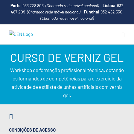
Porto
933 728 803
(Chamada rede móvel nacional)
Lisboa
932
487 209
(Chamada rede móvel nacional)
Funchal
932 482 530
(Chamada rede móvel nacional)
CURSO DE VERNIZ GEL
Workshop de formação profissional técnica, dotando
os formandos de competências para o exercício da
atividade de estilista de unhas artificiais com verniz
gel.
CONDIÇÕES DE ACESSO