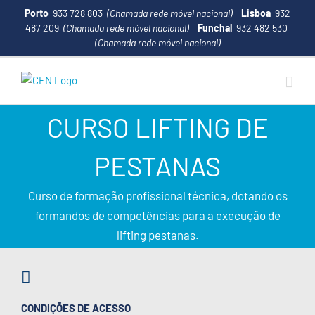
Porto
933 728 803
(Chamada rede móvel nacional)
Lisboa
932
487 209
(Chamada rede móvel nacional)
Funchal
932 482 530
(Chamada rede móvel nacional)
CURSO LIFTING DE
PESTANAS
Curso de formação profissional técnica, dotando os
formandos de competências para a execução de
lifting pestanas.
CONDIÇÕES DE ACESSO