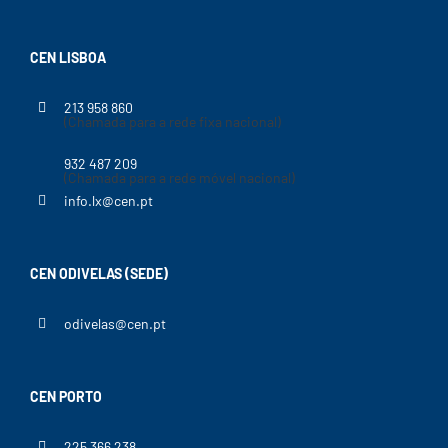
CEN LISBOA
213 958 860
(Chamada para a rede fixa nacional)
932 487 209
(Chamada para a rede móvel nacional)
info.lx@cen.pt
CEN ODIVELAS (SEDE)
odivelas@cen.pt
CEN PORTO
225 366 238