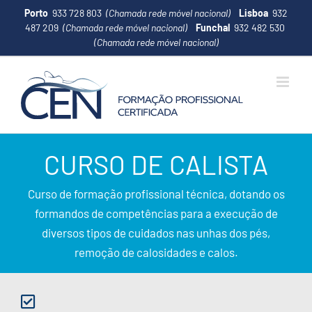
Porto
933 728 803
(Chamada rede móvel nacional)
Lisboa
932
487 209
(Chamada rede móvel nacional)
Funchal
932 482 530
(Chamada rede móvel nacional)
CURSO DE CALISTA
Curso de formação profissional técnica, dotando os
formandos de competências para a execução de
diversos tipos de cuidados nas unhas dos pés,
remoção de calosidades e calos.