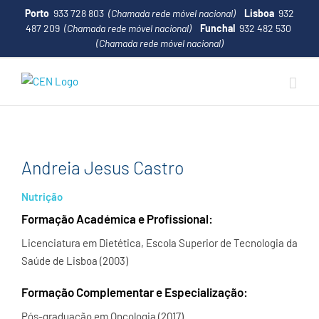
Porto
933 728 803
(Chamada rede móvel nacional)
Lisboa
932
487 209
(Chamada rede móvel nacional)
Funchal
932 482 530
(Chamada rede móvel nacional)
Andreia Jesus Castro
Nutrição
Formação Académica e Profissional:
Licenciatura em Dietética, Escola Superior de Tecnologia da
Saúde de Lisboa (2003)
Formação Complementar e Especialização:
Pós-graduação em Oncologia (2017)