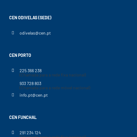
CEN ODIVELAS (SEDE)
odivelas@cen.pt
CEN PORTO
225 366 238
(Chamada para a rede fixa nacional)
933 728 803
(Chamada para a rede móvel nacional)
info.pt@cen.pt
CEN FUNCHAL
291 234 124
(Chamada para a rede fixa nacional)